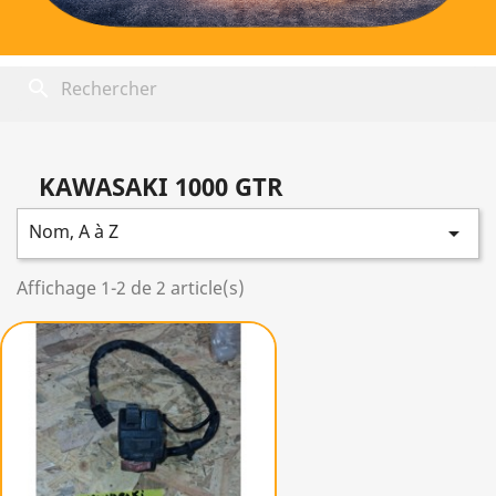
search
KAWASAKI 1000 GTR
Nom, A à Z

Affichage 1-2 de 2 article(s)